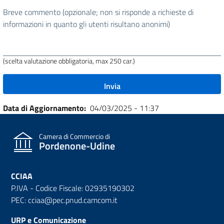
stata
Breve commento (opzionale; non si risponde a richieste di
utile
informazioni in quanto gli utenti risultano anonimi)
questa
pagina?
(scelta valutazione obbligatoria, max 250 car.)
Data di Aggiornamento
04/03/2025 - 11:37
Camera di Commercio di
Pordenone-Udine
CCIAA
P.IVA - Codice Fiscale: 02935190302
PEC: cciaa@pec.pnud.camcom.it
URP e Comunicazione