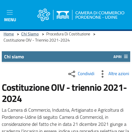
Salta
al
contenuto
MENU
principale
Home
>
Chi Siamo
>
Procedura Di Costituzione
>
Costituzione OIV - Triennio 2021-2024
Chi siamo
APRI
Condividi
Altre azioni
Costituzione OIV - triennio 2021-
2024
La Camera di Commercio, Industria, Artigianato e Agricoltura di
Pordenone-Udine (di seguito: Camera di Commercio), in
considerazione del fatto che in data 21 dicembre 2021 giunge a
scadenza l’incarico in essere, indice una procedura selettiva per la