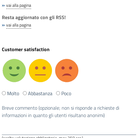
»
vai alla pagina
Resta aggiornato con gli RSS!
»
vai alla pagina
Customer satisfaction
Ti
Molto
Abbastanza
Poco
è
stata
Breve commento (opzionale; non si risponde a richieste di
utile
informazioni in quanto gli utenti risultano anonimi)
questa
pagina?
(scelta valutazione obbligatoria, max 250 car.)