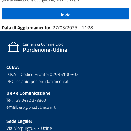
Data di Aggiornamento
27/03/2025 - 11:28
Camera di Commercio di
Pordenone-Udine
CCIAA
P.IVA - Codice Fiscale: 02935190302
PEC: cciaa@pec.pnud.camcom.it
URP e Comunicazione
Tel.
+39 0432 273300
email:
urp@pnud.camcom.it
Sede Legale:
Via Morpurgo, 4 - Udine