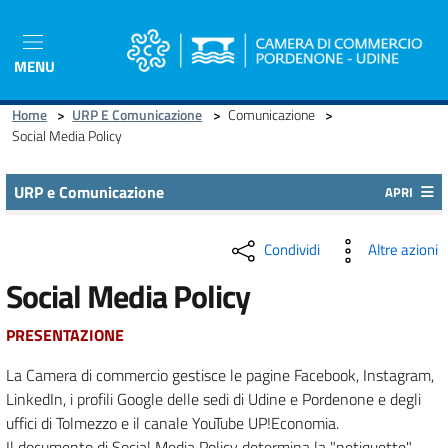
Salta
al
contenuto
MENU
principale
Home
>
URP E Comunicazione
>
Comunicazione
>
Social Media Policy
URP e Comunicazione
APRI
Condividi
Altre azioni
Social Media Policy
PRESENTAZIONE
La Camera di commercio gestisce le pagine Facebook, Instagram,
LinkedIn, i profili Google delle sedi di Udine e Pordenone e degli
uffici di Tolmezzo e il canale YouTube UP!Economia.
Il documento di Social Media Policy determina la "netiquette",