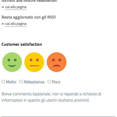
Iscriviti alle nostre newsletter!
»
vai alla pagina
Resta aggiornato con gli RSS!
»
vai alla pagina
Customer satisfaction
Ti
Molto
Abbastanza
Poco
è
stata
Breve commento (opzionale; non si risponde a richieste di
utile
informazioni in quanto gli utenti risultano anonimi)
questa
pagina?