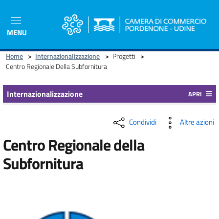
Salta
al
contenuto
MENU
principale
Home
>
Internazionalizzazione
>
Progetti
>
Centro Regionale Della Subfornitura
Internazionalizzazione
APRI
Condividi
Altre azioni
Centro Regionale della
Subfornitura