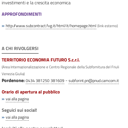
investimenti e la crescita economica
APPROFONDIMENTI
»
http://www.subcontract.fvg.it/html/it/homepage.html
(link esterno)
A CHI RIVOLGERSI
TERRITORIO ECONOMIA FUTURO S.c.r.l.
(Area Internazionalizzazione e Centro Regionale della Subfornitura del Friuli
Venezia Giulia)
Pordenone:
-
0434 381250
381609
subforint.pn@pnud.camcom.it
Orario di apertura al pubblico
»
vai alla pagina
Seguici sui social!
»
vai alla pagina