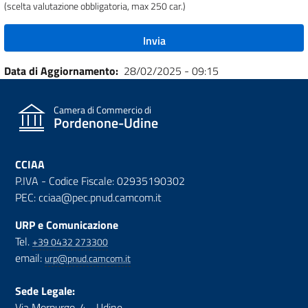
(scelta valutazione obbligatoria, max 250 car.)
Data di Aggiornamento
28/02/2025 - 09:15
Camera di Commercio di
Pordenone-Udine
CCIAA
P.IVA - Codice Fiscale: 02935190302
PEC: cciaa@pec.pnud.camcom.it
URP e Comunicazione
Tel.
+39 0432 273300
email:
urp@pnud.camcom.it
Sede Legale:
Via Morpurgo, 4 - Udine