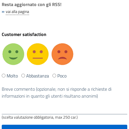
Resta aggiornato con gli RSS!
»
vai alla pagina
Customer satisfaction
Ti
Molto
Abbastanza
Poco
è
stata
Breve commento (opzionale; non si risponde a richieste di
utile
informazioni in quanto gli utenti risultano anonimi)
questa
pagina?
(scelta valutazione obbligatoria, max 250 car.)