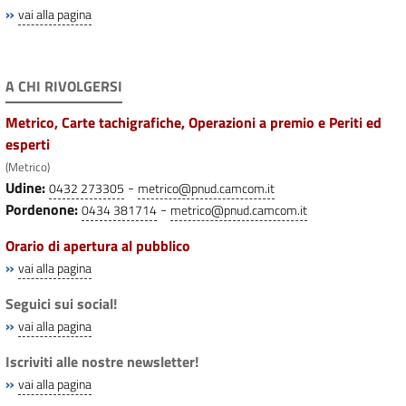
»
vai alla pagina
A CHI RIVOLGERSI
Metrico, Carte tachigrafiche, Operazioni a premio e Periti ed
esperti
(Metrico)
Udine:
-
0432 273305
metrico@pnud.camcom.it
Pordenone:
-
0434 381714
metrico@pnud.camcom.it
Orario di apertura al pubblico
»
vai alla pagina
Seguici sui social!
»
vai alla pagina
Iscriviti alle nostre newsletter!
»
vai alla pagina