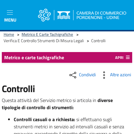
Salta
al
contenuto
MENU
principale
Home
>
Metrico E Carte Tachigrafiche
>
Verifica E Controllo Strumenti Di Misura Legali
>
Controlli
Metrico e carte tachigrafiche
APRI
Condividi
Altre azioni
Controlli
Questa attività del Servizio metrico si articola in
diverse
tipologie di controllo di strumenti:
Controlli casuali o a richiesta:
si effettuano sugli
strumenti metrici in servizio ad intervalli casuali e senza
preavviso, garantendo il rispetto della sicurezza e della