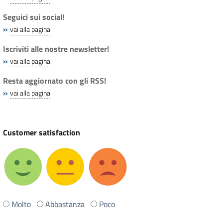
Seguici sui social!
»
vai alla pagina
Iscriviti alle nostre newsletter!
»
vai alla pagina
Resta aggiornato con gli RSS!
»
vai alla pagina
Customer satisfaction
Ti
Molto
Abbastanza
Poco
è