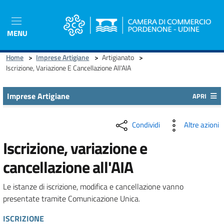
Salta
al
contenuto
MENU
principale
Home
>
Imprese Artigiane
>
Artigianato
>
Iscrizione, Variazione E Cancellazione All'AIA
Imprese Artigiane
APRI
Condividi
Altre azioni
Iscrizione, variazione e
cancellazione all'AIA
Le istanze di iscrizione, modifica e cancellazione vanno
presentate tramite Comunicazione Unica.
ISCRIZIONE