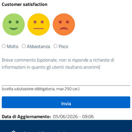
Customer satisfaction
Ti
Molto
Abbastanza
Poco
è
stata
Breve commento (opzionale; non si risponde a richieste di
utile
informazioni in quanto gli utenti risultano anonimi)
questa
pagina?
(scelta valutazione obbligatoria, max 250 car.)
Data di Aggiornamento
05/06/2026 - 09:06