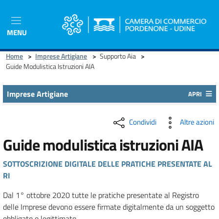
Salta
al
contenuto
MENU
principale
Home
>
Imprese Artigiane
>
Supporto Aia
>
Guide Modulistica Istruzioni AIA
Imprese Artigiane
APRI
Condividi
Altre azioni
Guide modulistica istruzioni AIA
SOTTOSCRIZIONE DIGITALE DELLE PRATICHE PRESENTATE AL
RI
Dal 1° ottobre 2020 tutte le pratiche presentate al Registro
delle Imprese devono essere firmate digitalmente da un soggetto
obbligato o legittimato.